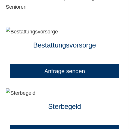
Senioren
Be­stat­tungs­vor­sor­ge
Anfrage senden
Ster­be­geld