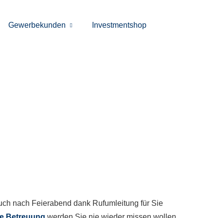
Gewerbekunden
Investmentshop
auch nach Feierabend dank Rufumleitung für Sie
te Betreuung
werden Sie nie wieder missen wollen.