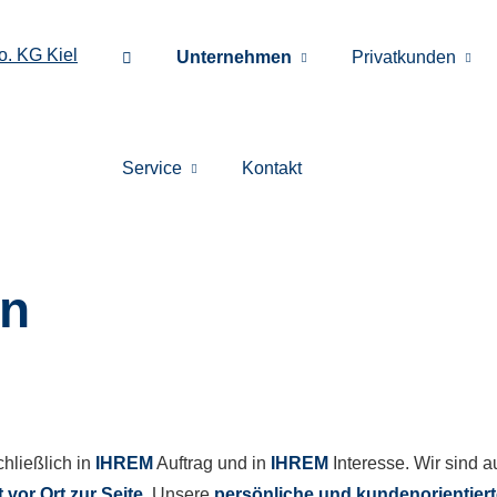
Unternehmen
Privatkunden
Service
Kontakt
en
hließlich in
IHREM
Auftrag und in
IHREM
Interesse. Wir sind 
 vor Ort zur Seite
. Unsere
persönliche und kundenorientier