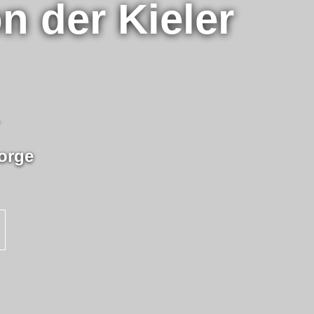
n der Kieler
orge