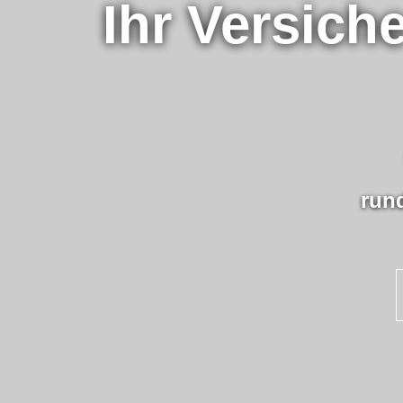
Ihr Ver­sic
run